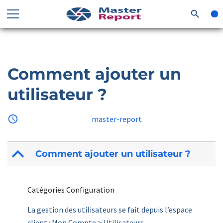
search
Comment ajouter un
utilisateur ?
access_time
18 juillet 2025
by
master-report
B
Comment ajouter un utilisateur ?
Catégories Configuration
La gestion des utilisateurs se fait depuis l’espace
client : Mon Compte > Utilisateurs