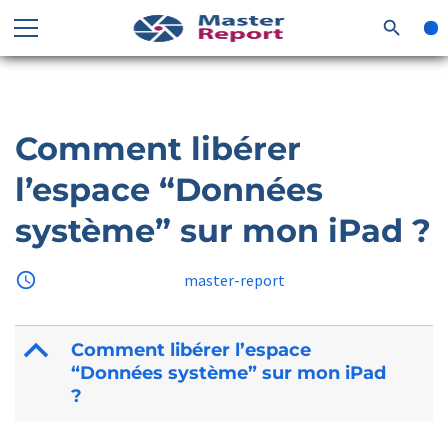
search
Comment libérer
l’espace “Données
système” sur mon iPad ?
access_time
18 juillet 2025
by
master-report
B
Comment libérer l’espace
“Données système” sur mon iPad
?