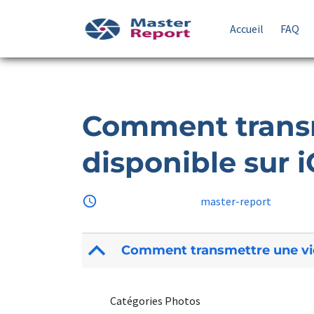
Accueil
FAQ
Comment transm
disponible sur 
access_time
18 juillet 2025
by
master-report
B
Comment transmettre une vid
Catégories Photos