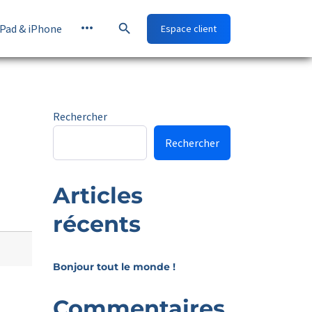
more_horiz
search
iPad & iPhone
Espace client
Rechercher
Rechercher
Articles
récents
Bonjour tout le monde !
Commentaires