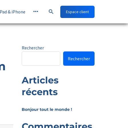
more_horiz
search
iPad & iPhone
Espace client
Rechercher
Rechercher
m
Articles
récents
Bonjour tout le monde !
Commentaires