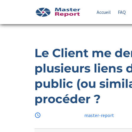
Accueil
FAQ
Le Client me d
plusieurs liens
public (ou simi
procéder ?
access_time
18 juillet 2025
by
master-report