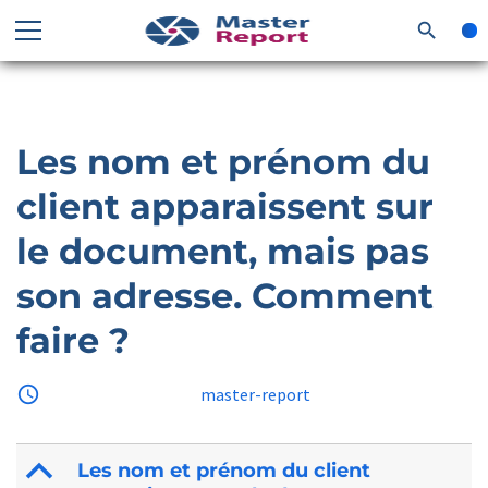
search
Les nom et prénom du
client apparaissent sur
le document, mais pas
son adresse. Comment
faire ?
access_time
18 juillet 2025
by
master-report
B
Les nom et prénom du client